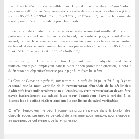
Les objectifs
d'un salarié, conditionnant la partie variable
de sa rémunération
,
peuvent être définis par l'employeur dans le cadre de son
pouvoir de direction
(Cass.
soc. 22.05.2001, n° 99-41.838 ; 02.03.2011, n° 08-44.977)
,
sauf si le
contrat de
travail
p
révoit l'accord du salarié pour leur fixation.
Lorsque la
détermination de la partie variable du salaire
doit résulter d'un
accord
postérieur à la conclusion du contrat de travail,
il incombe au juge, à défaut d'un tel
accord, de fixer lui-même cette rémunération en fonction des critères visés au contrat
de travail et des accords conclus les années précédentes
(Cass. soc. 22.05.1995 n°
91-41.584 ; Cass. soc. 13.01.2009 n° 06-46.208).
En revanche, si le
contrat de travail
prévoit que les
objectifs
sont
fixés
unilatéralement par l'employeur
dans le cadre de son pouvoir de direction, le défaut
de fixation des objectifs n'autorise pas le juge à les fixer lui-même.
La Cour de Cassation a précisé, aux termes d’un arrêt du 10 juillet 2013, qu’
ayant
constaté que la part variable de la rémunération dépendait de la réalisation
d'objectifs fixés unilatéralement par l'employeur, cette rémunération devait être
payée intégralement au salarié faute pour l'employeur d'avoir précisé à ce
dernier les objectifs à réaliser ainsi que les conditions de calcul vérifiables
.
En effet, l’employeur ne peut invoquer sa propre carence dans la fixation des
objectifs et des paramètres de calcul de la rémunération variable, pour s’opposer
au paiement de cet élément de la rémunération.