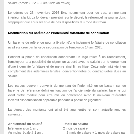
salaire
(article L 1235-3 du Code du travail).
Le décret du 23 novembre 2016 fixe, notamment pour ce cas, un montant
inférieur à la loi. La loi devant prévaloir sur le décret, le référentiel ne pourra donc
s’appliquer que sous réserve de ces dispositions du Code du travail.
Modification du barème de l’indemnité forfaitaire de conciliation
Un barème de référence pour la fixation d’une indemnité forfaitaire de conciliation
avait été créé par la loi de sécurisation de l’emploi du 14 juin 2013.
Pendant la phase de conciliation concernant un litige relatif à un licenciement,
l’employeur a la possibilité de signer un accord avec le salarié sur le versement
d’une indemnité forfaitaire et de mettre ainsi fin au litige. Cette indemnité vient en
complément des indemnités légales, conventionnelles ou contractuelles dues au
salarié.
Les parties peuvent convenir du montant de l’indemnité en se basant sur ce
barème de référence défini en fonction de l’ancienneté du salarié, barème qui
vient d’être modifié pour être mis en cohérence avec le nouveau référentiel
indicatif d’indemnisation applicable pendant la phase de jugement.
La plupart des montants ont ainsi été augmentés et sont actuellement les
suivants :
Ancienneté du salarié Mois de salaire
Inférieure à un 1 an : 2 mois de salaire
Au moins égale à 1 an : 3 mois de salaire + 1 mois de salaire par