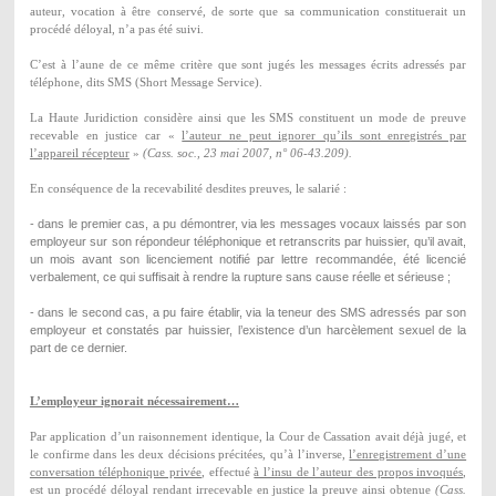
auteur, vocation à être conservé, de sorte que sa communication constituerait un
procédé déloyal, n’a pas été suivi.
C’est à l’aune de ce même critère que sont jugés les messages écrits adressés par
téléphone, dits SMS (Short Message Service).
La Haute Juridiction considère ainsi que les SMS constituent un mode de preuve
recevable en justice car «
l’auteur ne peut ignorer qu’ils sont enregistrés par
l’appareil récepteur
»
(Cass. soc., 23 mai 2007, n° 06-43.209).
En conséquence de la recevabilité desdites preuves, le salarié :
- dans le premier cas, a pu démontrer, via les messages vocaux laissés par son
employeur sur son répondeur téléphonique et retranscrits par huissier, qu’il avait,
un mois avant son licenciement notifié par lettre recommandée, été licencié
verbalement, ce qui suffisait à rendre la rupture sans cause réelle et sérieuse ;
- dans le second cas, a pu faire établir, via la teneur des SMS adressés par son
employeur et constatés par huissier, l’existence d’un harcèlement sexuel de la
part de ce dernier.
L’employeur ignorait nécessairement…
Par application d’un raisonnement identique, la Cour de Cassation avait déjà jugé, et
le confirme dans les deux décisions précitées, qu’à l’inverse,
l’enregistrement d’une
conversation téléphonique privée
, effectué
à l’insu de l’auteur des propos invoqués
,
est un procédé déloyal rendant irrecevable en justice la preuve ainsi obtenue
(Cass.