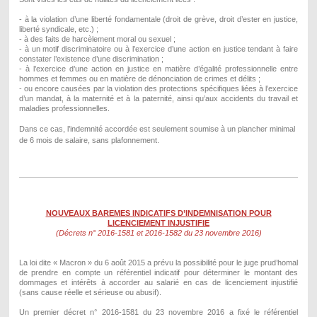
- à la violation d’une liberté fondamentale (droit de grève, droit d’ester en justice,
liberté syndicale, etc.) ;
- à des faits de harcèlement moral ou sexuel ;
- à un motif discriminatoire ou à l’exercice d’une action en justice tendant à faire
constater l’existence d’une discrimination ;
- à l’exercice d’une action en justice en matière d’égalité professionnelle entre
hommes et femmes ou en matière de dénonciation de crimes et délits ;
- ou encore causées par la violation des protections spécifiques liées à l’exercice
d’un mandat, à la maternité et à la paternité, ainsi qu’aux accidents du travail et
maladies professionnelles.
Dans ce cas, l’indemnité accordée est seulement soumise à un plancher minimal
de 6 mois de salaire, sans plafonnement.
NOUVEAUX BAREMES INDICATIFS D’INDEMNISATION POUR
LICENCIEMENT INJUSTIFIE
(Décrets n° 2016-1581 et 2016-1582 du 23 novembre 2016)
La loi dite « Macron » du 6 août 2015 a prévu la possibilité pour le juge prud’homal
de prendre en compte un référentiel indicatif pour déterminer le montant des
dommages et intérêts à accorder au salarié en cas de licenciement injustifié
(sans cause réelle et sérieuse ou abusif).
Un premier décret n° 2016-1581 du 23 novembre 2016 a fixé le référentiel