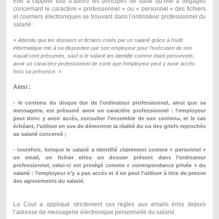
Elle a rappelé tout d’abord les principes de base qu’elle a dégagés
concernant le caractère « professionnel » ou « personnel » des fichiers
et courriers électroniques se trouvant dans l’ordinateur professionnel du
salarié :
«
Attendu que les dossiers et fichiers créés par un salarié grâce à l’outil
informatique mis à sa disposition par son employeur pour l’exécution de son
travail sont présumés, sauf si le salarié les identifie comme étant personnels,
avoir un caractère professionnel de sorte que l’employeur peut y avoir accès
hors sa présence. »
Ainsi :
- le contenu du disque dur de l’ordinateur professionnel, ainsi que sa
messagerie, est présumé avoir un caractère professionnel : l’employeur
peut donc y avoir accès, consulter l’ensemble de son contenu, et le cas
échéant, l’utiliser en vue de démontrer la réalité du ou des griefs reprochés
au salarié concerné ;
- toutefois, lorsque le salarié a identifié clairement comme « personnel »
un email, un fichier et/ou un dossier présent dans l’ordinateur
professionnel, celui-ci est protégé comme « correspondance privée » du
salarié : l’employeur n’y a pas accès et il ne peut l’utiliser à titre de preuve
des agissements du salarié.
La Cour a appliqué strictement ces règles aux emails émis depuis
l’adresse de messagerie électronique personnelle du salarié.