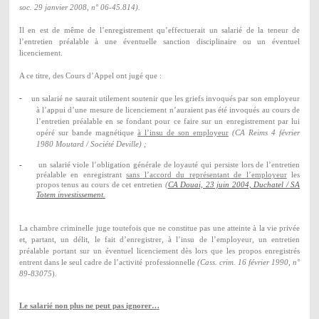
soc. 29 janvier 2008, n° 06-45.814).
Il en est de même de l’enregistrement qu’effectuerait un salarié de la teneur de
l’entretien préalable à une éventuelle sanction disciplinaire ou un éventuel
licenciement.
A ce titre, des Cours d’Appel ont jugé que :
-
un salarié ne saurait utilement soutenir que les griefs invoqués par son employeur
à l’appui d’une mesure de licenciement n’auraient pas été invoqués au cours de
l’entretien préalable en se fondant pour ce faire sur un enregistrement par lui
opéré sur bande magnétique
à l’insu de son employeur
(CA Reims 4 février
1980 Moutard / Société Deville) ;
-
un salarié viole l’obligation générale de loyauté qui persiste lors de l’
entretien
préalable en enregistrant
sans l’accord du représentant de l’employeur
les
propos tenus au cours de cet entretien
(
CA Douai, 23 juin 2004, Duchatel / SA
Totem investissement.
La chambre criminelle juge toutefois que ne constitue pas une atteinte à la vie privée
et, partant, un délit, le fait d’enregistrer, à l’insu de l’employeur, un entretien
préalable portant sur un éventuel licenciement dès lors que les propos enregistrés
entrent dans le seul cadre de l’activité professionnelle
(Cass. crim. 16 février 1990, n°
89-83075
).
Le salarié non plus ne peut pas ignorer…