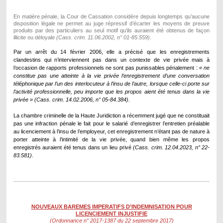
En matière pénale, la Cour de Cassation considère depuis longtemps qu’aucune
disposition légale ne permet au juge répressif d’écarter les moyens de preuve
produits par des particuliers au seul motif qu’ils auraient été obtenus de façon
illicite ou déloyale
(Cass. crim. 11.06.2002, n° 01-85.559).
Par un arrêt du 14 février 2006, elle a précisé que les enregistrements
clandestins qui n’interviennent pas dans un contexte de vie privée mais à
l’occasion de rapports professionnels ne sont pas punissables pénalement :
« ne
constitue pas une atteinte à la vie privée l’enregistrement d’une conversation
téléphonique par l’un des interlocuteur à l’insu de l’autre, lorsque celle-ci porte sur
l’activité professionnelle, peu importe que les propos aient été tenus dans la vie
privée » (Cass. crim. 14.02.2006, n° 05-84.384)
.
La chambre criminelle de la Haute Juridiction a récemment jugé que ne constituait
pas une infraction pénale le fait pour le salarié d’enregistrer l’entretien préalable
au licenciement à l’insu de l’employeur, cet enregistrement n’étant pas de nature à
porter atteinte à l’intimité de la vie privée, quand bien même les propos
enregistrés auraient été tenus dans un lieu privé
(Cass. crim. 12.04.2023, n° 22-
83.581)
.
NOUVEAUX BAREMES IMPERATIFS D’INDEMNISATION POUR
LICENCIEMENT INJUSTIFIE
(Ordonnance n° 2017-1387 du 22 septembre 2017)