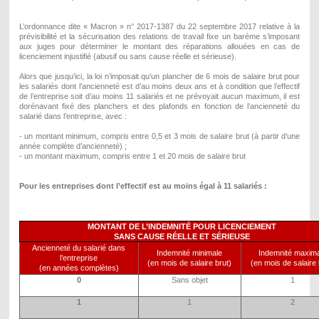
L’ordonnance dite « Macron » n° 2017-1387 du 22 septembre 2017 relative à la
prévisibilité et la sécurisation des relations de travail fixe un barème s’imposant
aux juges pour déterminer le montant des réparations allouées en cas de
licenciement injustifié (abusif ou sans cause réelle et sérieuse).
Alors que jusqu’ici, la loi n’imposait qu’un plancher de 6 mois de salaire brut pour
les salariés dont l’ancienneté est d’au moins deux ans et à condition que l’effectif
de l’entreprise soit d’au moins 11 salariés et ne prévoyait aucun maximum, il est
dorénavant fixé des planchers et des plafonds en fonction de l’ancienneté du
salarié dans l’entreprise, avec :
- un montant minimum, compris entre 0,5 et 3 mois de salaire brut (à partir d’une
année complète d’ancienneté) ;
- un montant maximum, compris entre 1 et 20 mois de salaire brut
Pour les entreprises dont l’effectif est au moins égal à 11 salariés :
MONTANT DE L’INDEMNITÉ POUR LICENCIEMENT
SANS CAUSE RÉELLE ET SÉRIEUSE
Ancienneté du salarié dans
Indemnité minimale
Indemnité maxim
l’entreprise
(en mois de salaire brut)
(en mois de salaire 
(en années complètes)
0
Sans objet
1
1
1
2