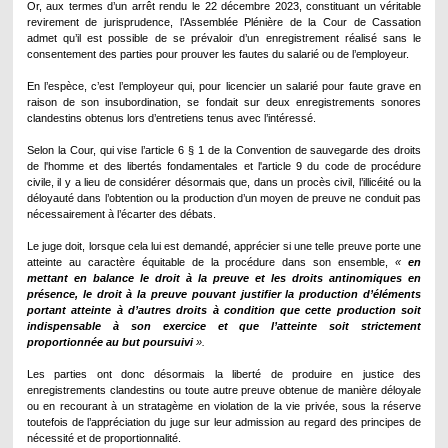
Or, aux termes d’un arrêt rendu le 22 décembre 2023, constituant un véritable
revirement de jurisprudence, l’Assemblée Plénière de la Cour de Cassation
admet qu’il est possible de se prévaloir d’un enregistrement réalisé sans le
consentement des parties pour prouver les fautes du salarié ou de l’employeur.
En l’espèce, c’est l’employeur qui, pour licencier un salarié pour faute grave en
raison de son insubordination, se fondait sur deux enregistrements sonores
clandestins obtenus lors d’entretiens tenus avec l’intéressé.
Selon la Cour, qui vise l’article
6 § 1 de la Convention de sauvegarde des droits
de l'homme et des libertés fondamentales et l'article 9 du code de procédure
civile,
il y a lieu de considérer désormais que, dans un procès civil, l’illicéité ou la
déloyauté dans l’obtention ou la production d’un moyen de preuve ne conduit pas
nécessairement à l’écarter des débats.
Le juge doit, lorsque cela lui est demandé, apprécier si une telle preuve porte une
atteinte au caractère équitable de la procédure dans son ensemble,
«
en
mettant en balance le droit à la preuve et les droits antinomiques en
présence, le droit à la preuve pouvant justifier la production d’éléments
portant atteinte à d’autres droits à condition que cette production soit
indispensable à son exercice et que l’atteinte soit strictement
proportionnée au but poursuivi
».
Les parties ont donc désormais la liberté de produire en justice des
enregistrements clandestins ou toute autre preuve obtenue de manière déloyale
ou en recourant à un stratagème en violation de la vie privée, sous la réserve
toutefois de l’appréciation du juge sur leur admission au regard des principes de
nécessité et de proportionnalité.