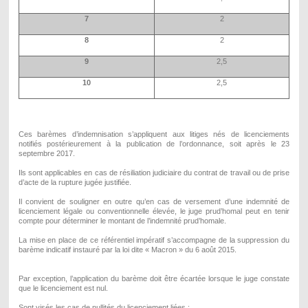
7
2
8
2
9
2,5
10
2,5
Ces barèmes d’indemnisation s’appliquent aux litiges nés de licenciements
notifiés postérieurement à la publication de l’ordonnance, soit après le 23
septembre 2017.
Ils sont applicables en cas de résiliation judiciaire du contrat de travail ou de prise
d’acte de la rupture jugée justifiée.
Il convient de souligner en outre qu’en cas de versement d’une indemnité de
licenciement légale ou conventionnelle élevée, le juge prud’homal
peut en tenir
compte pour déterminer le montant de l’indemnité prud’homale
.
La mise en place de ce référentiel impératif s’accompagne de la suppression du
barème indicatif instauré par la loi dite « Macron » du 6 août 2015.
Par exception, l’application du barème doit être écartée lorsque le juge constate
que le licenciement est nul.
Sont visés les cas de nullités du licenciement liées :