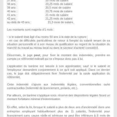
37 ans : 20 mois de salaire
38 ans : 20,25 mois de salaire
39 ans : 20,5 mois de salaire
40 ans : 20,75 mois de salaire
41 ans : 21 mois de salaire
42 ans : 21,25 mois de salaire
au-delà de 43 ans : 21,5 mois de salaire.
Les montants sont majorés d’1 mois :
- si le salarié était âgé d’au moins 50 ans à la date de la rupture ;
- en cas de difficultés particulières de retour à l’emploi du salarié tenant de sa
situation personnelle et à son niveau de qualification au regard de la situation du
marché du travail au niveau local ou dans le secteur d’activité considéré.
Désormais, le juge
peut
, pour fixer le montant des indemnités, prendre en
compte ce référentiel indicatif qui ne s’impose donc pas à lui.
L’application du barème est laissée à son appréciation, sauf si le salarié et
l’employeur demandent conjointement à ce qu’il soit appliqué. Dans ce dernier
cas, le juge doit obligatoirement fixer l’indemnité par la seule application du
référentiel.
Cette indemnité s’ajoute aux indemnités légales, conventionnelles ou/et
contractuelles (indemnité de licenciement, préavis, etc.).
Par ailleurs, ce barème s’applique sous réserve des dispositions légales fixant un
montant forfaitaire minimal d’indemnisation.
En effet, selon la loi, lorsque le salarié a plus de deux ans d’ancienneté dans une
entreprise employant habituellement plus de 11 salariés, l’indemnité pour
licenciement sans cause réelle et sérieuse ne peut être inférieure à 6 mois de