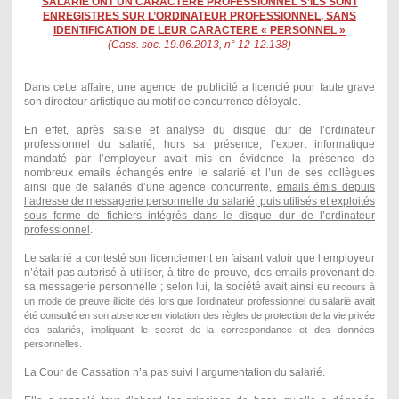
SALARIE ONT UN CARACTERE PROFESSIONNEL S’ILS SONT
ENREGISTRES SUR L’ORDINATEUR PROFESSIONNEL, SANS
IDENTIFICATION DE LEUR CARACTERE « PERSONNEL »
(Cass. soc. 19.06.2013, n° 12-12.138)
Dans cette affaire, une agence de publicité a licencié pour faute grave
son directeur artistique au motif de concurrence déloyale.
En effet, après saisie et analyse du disque dur de l’ordinateur
professionnel du salarié, hors sa présence, l’expert informatique
mandaté par l’employeur avait mis en évidence la présence de
nombreux emails échangés entre le salarié et l’un de ses collègues
ainsi que de salariés d’une agence concurrente,
emails émis depuis
l’adresse de messagerie personnelle du salarié, puis utilisés et exploités
sous forme de fichiers intégrés dans le disque dur de l’ordinateur
professionnel
.
Le salarié a contesté son licenciement en faisant valoir que l’employeur
n’était pas autorisé à utiliser, à titre de preuve, des emails provenant de
sa messagerie personnelle ; selon lui, la société avait ainsi eu
recours à
un mode de preuve illicite dès lors que l’ordinateur professionnel du salarié avait
été consulté en son absence en violation des règles de protection de la vie privée
des salariés
, impliquant le secret de la correspondance et des données
personnelles.
La Cour de Cassation n’a pas suivi l’argumentation du salarié.