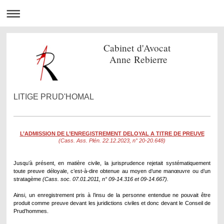
Cabinet d'Avocat
Anne Rebierre
LITIGE PRUD'HOMAL
L’ADMISSION DE L’ENREGISTREMENT DELOYAL A TITRE DE PREUVE
(Cass. Ass. Plén. 22.12.2023, n° 20-20.648)
Jusqu’à présent, en matière civile,
la jurisprudence rejetait systématiquement
toute preuve déloyale, c’est-à-dire obtenue au moyen d’une manœuvre ou d’un
stratagème
(Cass. soc. 07.01.2011, n° 09-14.316 et 09-14.667).
Ainsi, un enregistrement pris à l’insu de la personne entendue ne pouvait être
produit comme preuve devant les juridictions civiles et donc devant le Conseil de
Prud’hommes.