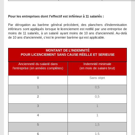
Pour les entreprises dont l’effectif est inférieur à 11 salariés :
Par dérogation au barème général précédent,
des planchers d’indemnisation
inférieurs
sont appliqués lorsque le licenciement est notifié par
une entreprise de
moins de 11 salariés
, à un salarié ayant
moins de 10 ans d’ancienneté
. Au-delà
de 10 ans d’ancienneté, c’est le premier barème qui est applicable.
MONTANT DE L’INDEMNITÉ
POUR LICENCIEMENT SANS CAUSE RÉELLE ET SERIEUSE
Ancienneté du salarié dans
Indemnité minimale
l’entreprise (en années complètes)
(en mois de salaire brut)
0
Sans objet
1
0,5
2
0,5
3
1
4
1
5
1,5
6
1,5