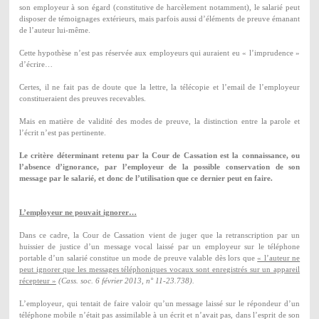
son employeur à son égard (constitutive de harcèlement notamment), le salarié peut
disposer de témoignages extérieurs, mais parfois aussi d’éléments de preuve émanant
de l’auteur lui-même.
Cette hypothèse n’est pas réservée aux employeurs qui auraient eu « l’imprudence »
d’écrire…
Certes, il ne fait pas de doute que la lettre, la télécopie et l’email de l’employeur
constitueraient des preuves recevables.
Mais en matière de validité des modes de preuve, la distinction entre la parole et
l’écrit n’est pas pertinente.
Le critère déterminant retenu par la Cour de Cassation est la connaissance, ou
l’absence d’ignorance, par l’employeur de la possible conservation de son
message par le salarié, et donc de l’utilisation que ce dernier peut en faire.
L’employeur ne pouvait ignorer…
Dans ce cadre, la Cour de Cassation vient de juger que la retranscription par un
huissier de justice d’un message vocal laissé par un employeur sur le téléphone
portable d’un salarié constitue un mode de preuve valable dès lors que
« l’auteur ne
peut ignorer que les messages téléphoniques vocaux sont enregistrés sur un appareil
récepteur »
(Cass. soc. 6 février 2013, n° 11-23.738).
L’employeur, qui tentait de faire valoir qu’un message laissé sur le répondeur d’un
téléphone mobile n’était pas assimilable à un écrit et n’avait pas, dans l’esprit de son