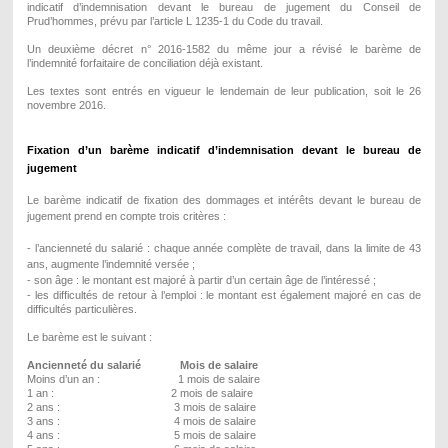
indicatif d’indemnisation devant le bureau de jugement du Conseil de
Prud’hommes, prévu par l’article L 1235-1 du Code du travail.
Un deuxième décret n° 2016-1582 du même jour a révisé le barème de
l’indemnité forfaitaire de conciliation déjà existant.
Les textes sont entrés en vigueur
le lendemain de leur publication, soit le 26
novembre 2016.
Fixation d’un barème indicatif d’indemnisation devant le bureau de
jugement
Le barème indicatif de fixation des dommages et intérêts devant le bureau de
jugement prend en compte trois critères :
- l’ancienneté du salarié : chaque année complète de travail, dans la limite de 43
ans, augmente l’indemnité versée ;
- son âge : le montant est majoré à partir d’un certain âge de l’intéressé ;
- les difficultés de retour à l’emploi : le montant est également majoré en cas de
difficultés particulières.
Le barème est le suivant :
Ancienneté du salarié Mois de salaire
Moins d’un an : 1 mois de salaire
1 an : 2 mois de salaire
2 ans : 3 mois de salaire
3 ans : 4 mois de salaire
4 ans : 5 mois de salaire