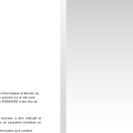
i Informatique et libertés du
 présent sur le site sont
ne REBIERRE à des fins de
ournies à titre indicatif et
es ne sauraient constituer un
nformation qu’il contient.