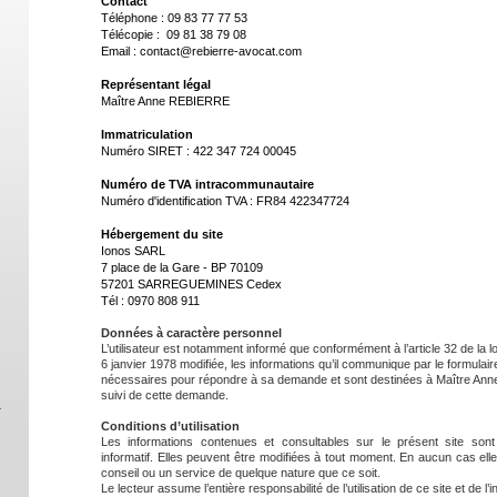
Contact
Téléphone : 09 83 77 77 53
Télécopie : 09 81 38 79 08
Email : contact@rebierre-avocat.com
Représentant légal
Maître Anne REBIERRE
Immatriculation
Numéro SIRET : 422 347 724 00045
Numéro de TVA intracommunautaire
Numéro d'identification TVA : FR84 422347724
Hébergement du site
Ionos SARL
7 place de la Gare - BP 70109
57201 SARREGUEMINES Cedex
Tél : 0970 808 911
Données à caractère personnel
L’utilisateur est notamment informé que conformément à l’article 32 de la lo
6 janvier 1978 modifiée, les informations qu’il communique par le formulaire
nécessaires pour répondre à sa demande et sont destinées à Maître An
suivi de cette demande.
Conditions d’utilisation
Les informations contenues et consultables sur le présent site sont f
informatif. Elles peuvent être modifiées à tout moment. En aucun cas ell
conseil ou un service de quelque nature que ce soit.
Le lecteur assume l’entière responsabilité de l’utilisation de ce site et de l’i