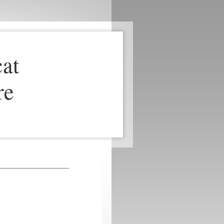
cat
re